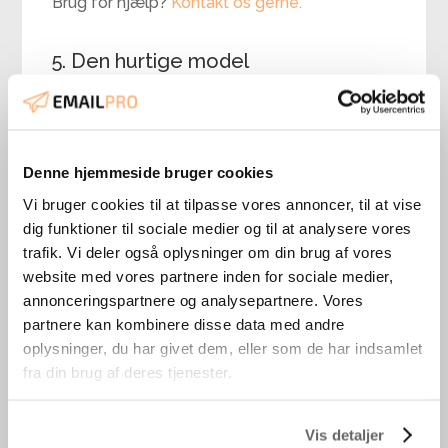
Brug for hjælp?
Kontakt os gerne.
5. Den hurtige model
Giv 10% eller 15% rabat på kundens første
ordre, når de tilmelder sig nyhedsbrevet. Det
er 100% klassisk, men det giver god
Denne hjemmeside bruger cookies
motivation for at tilmelde sig. Undlad ikke at
Vi bruger cookies til at tilpasse vores annoncer, til at vise
fortælle, hvad de nye modtagere skal
dig funktioner til sociale medier og til at analysere vores
forvente af dit nyhedsbrev. Det skal gerne
trafik. Vi deler også oplysninger om din brug af vores
være en ad-on, selvom rabatten måske er
website med vores partnere inden for sociale medier,
vedkommendes primære incitament for at
annonceringspartnere og analysepartnere. Vores
tilmelde sig.
partnere kan kombinere disse data med andre
oplysninger, du har givet dem, eller som de har indsamlet
Giv den eventuelt et Black Friday twist, ved at
fra din brug af deres tjenester.
give en procentrabat eller kontantrabat på
kundens første Black Friday køb eller måske
Vis detaljer
fri fragt på alle kundens Black Friday køb.