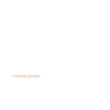
Du kan godt have flows i Klaviyo, der
“fungerer” – uden at de skaber det salg,
de burde. Dine flows sender e-mails. Der
kommer klik. Og...
« Gamle poster