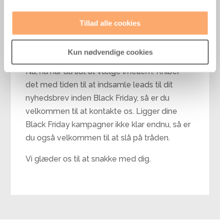
Du kender dine kunder bedst, så du har
Tillad alle cookies
garanteret en mavefornemmelse om, hvad
der virker mest tillokkende på dine kunder.
Kun nødvendige cookies
Nå, nu har du lidt at vælge imellem. Kniber
det med tiden til at indsamle leads til dit
nyhedsbrev inden Black Friday, så er du
velkommen til at kontakte os. Ligger dine
Black Friday kampagner ikke klar endnu, så er
du også velkommen til at slå på tråden.
Vi glæder os til at snakke med dig.