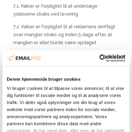
7.1. Køber er forpligtet til at undersøge
ydelserne straks ved levering.
7.2. Køber er forpligtet til at reklamere skriftligt
over mangler straks og inden 5 dage efter, at
manglen er eller burde være opdaget
7.3. Overholder Køber ikke de anførte frister,
fortaber Køber retten til at gøre manglen
gældende.
Denne hjemmeside bruger cookies
7.4. Reklamations adgangen omfatter kun
Vi bruger cookies til at tilpasse vores annoncer, til at vise
produkter og ydelser, som påviseligt er
dig funktioner til sociale medier og til at analysere vores
behæftet med væsentlige fejl eller mangler
trafik. Vi deler også oplysninger om din brug af vores
hidrørende fra mangelfuld udførelse af
website med vores partnere inden for sociale medier,
Emailpro ApS.
annonceringspartnere og analysepartnere. Vores
partnere kan kombinere disse data med andre
7.5. Såfremt Køber, dennes repræsentanter eller
oplysninger, du har givet dem, eller som de har indsamlet