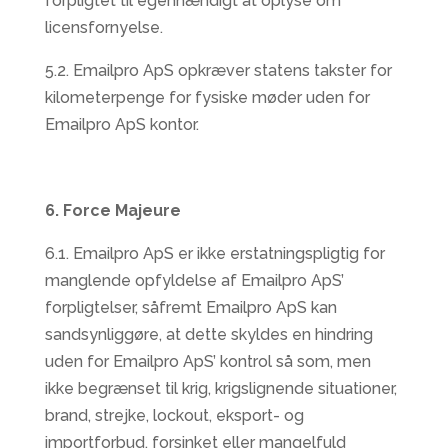
forpligtet til egenhændigt at oplyse om
licensfornyelse.
5.2. Emailpro ApS opkræver statens takster for
kilometerpenge for fysiske møder uden for
Emailpro ApS kontor.
6. Force Majeure
6.1. Emailpro ApS er ikke erstatningspligtig for
manglende opfyldelse af Emailpro ApS’
forpligtelser, såfremt Emailpro ApS kan
sandsynliggøre, at dette skyldes en hindring
uden for Emailpro ApS’ kontrol så som, men
ikke begrænset til krig, krigslignende situationer,
brand, strejke, lockout, eksport- og
importforbud, forsinket eller mangelfuld