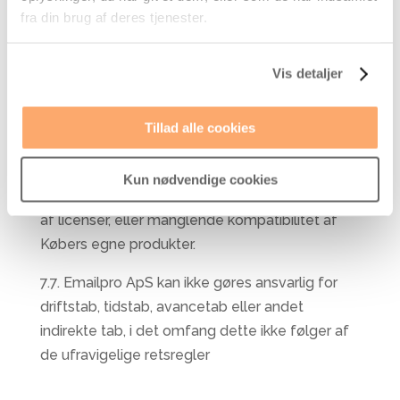
samarbejdspartnere egenhændigt skulle
fra din brug af deres tjenester.
foretage ændringer, tilføjelser eller lignende i
de leverede ydelser, herunder ændre på
Vis detaljer
systemer, tilføjelsesprogrammer eller det af
Emailpro ApS leverede, vil der ikke kunne gøres
Tillad alle cookies
mangler gældende.
7.6. Tilsvarende er Emailpro ApS ikke ansvarlige
Kun nødvendige cookies
for evt. manglende vedligeholdelse, fornyelse
af licenser, eller manglende kompatibilitet af
Købers egne produkter.
7.7. Emailpro ApS kan ikke gøres ansvarlig for
driftstab, tidstab, avancetab eller andet
indirekte tab, i det omfang dette ikke følger af
de ufravigelige retsregler