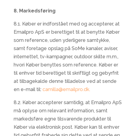
8. Markedsføring
8.1. Køber er indforstået med og accepterer, at
Emailpro ApS er berettiget til at benytte Køber
som reference, uden yderligere samtykke,
samt foretage opslag på SoMe kanaler, aviser,
internettet, tv-kampagner, outdoor skilte m.m.,
hvori Køber benyttes som reference. Køber er
til enhver tid berettiget til skriftligt og gebyrfrit
at tilbagekalde denne tilladelse ved at sende
en e-mail til:
camilla@emailpro.dk.
8.2. Køber accepterer samtidig, at Emailpro ApS
må oplyse om relevant information, samt
markedsføre egne tilsvarende produkter til
Køber via elektronisk post. Køber kan til enhver
tid gebyrfrit frabede sig dette ved at sende en