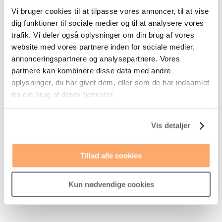
antallet af subscribers, stået
Vi bruger cookies til at tilpasse vores annoncer, til at vise
for implementering af
dig funktioner til sociale medier og til at analysere vores
automation flows som
trafik. Vi deler også oplysninger om din brug af vores
understøtter kunderejsen,
website med vores partnere inden for sociale medier,
ryddet op i vores liste for
annonceringspartnere og analysepartnere. Vores
øget levering og
partnere kan kombinere disse data med andre
åbningsrate, samt øget
oplysninger, du har givet dem, eller som de har indsamlet
frekvensen af nyhedsbreve
fra din brug af deres tjenester.
og løftet brandoplevelsen
vha. relevante og timet
Vis detaljer
indhold i alle e-mails. Vi har
været meget tilfredse med
arbejdet”
Tillad alle cookies
Jacob Højsted Nielsen
Marketing Manager
,
Skovby Møbler
Kun nødvendige cookies