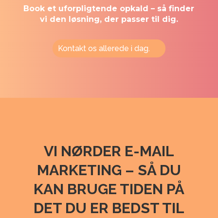
Book et uforpligtende opkald – så finder
vi den løsning, der passer til dig.
Kontakt os allerede i dag.
VI NØRDER E-MAIL
MARKETING – SÅ DU
KAN BRUGE TIDEN PÅ
DET DU ER BEDST TIL