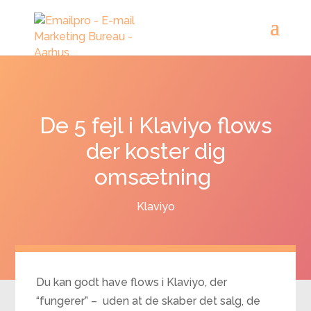
De 5 fejl i Klaviyo flows
der koster dig
omsætning
Klaviyo
Du kan godt have flows i Klaviyo, der
“fungerer” – uden at de skaber det salg, de