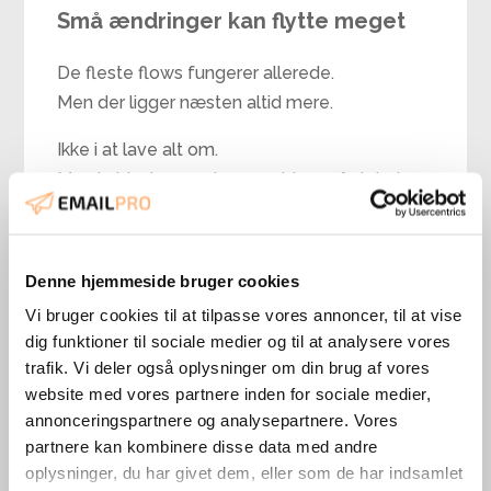
Små ændringer kan flytte meget
De fleste flows fungerer allerede.
Men der ligger næsten altid mere.
Ikke i at lave alt om.
Men i at justere og bygge videre på det, du
allerede har.
Hvis du vil arbejde mere struktureret med
Denne hjemmeside bruger cookies
dine flows og få dem til at bidrage mere til
din omsætning, kan du læse mere her.
Vi bruger cookies til at tilpasse vores annoncer, til at vise
dig funktioner til sociale medier og til at analysere vores
Læs hvordan vi arbejder med Klaviyo
trafik. Vi deler også oplysninger om din brug af vores
website med vores partnere inden for sociale medier,
annonceringspartnere og analysepartnere. Vores
partnere kan kombinere disse data med andre
oplysninger, du har givet dem, eller som de har indsamlet