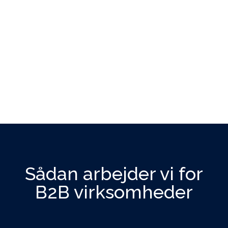
Emailpro har bl.a. hjulpet os
med at få sat lead scoring
op. Det allermest fantastiske
ved Emailpros hjælp var
deres smil & service =
indstilling, og så har vi sparet
tid“
Søren Kristensen / Marketing Manager,
Tresu
Sådan arbejder vi for
B2B virksomheder