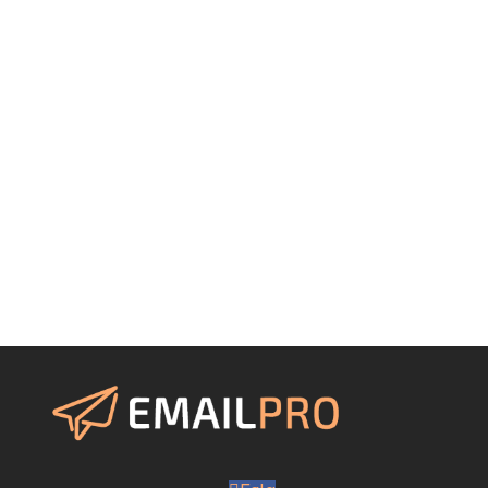
Virksomhed*
Hvordan kan vi hjælpe dig?
Bliv kontaktet
Når du indtaster dine persondata i skemaet, behandler vi
dine personoplysninger i overensstemmelse med vores
privatlivspolitik
.