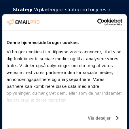
Strategi
: Vi planlægger strategien for jeres e-
mail marketing og CRM sales pipeline.
B2B automation:
Vi opsætter alle automatiske
e-mail flows, leadscoring og jeres CRM sales
Denne hjemmeside bruger cookies
pipeline.
Vi bruger cookies til at tilpasse vores annoncer, til at vise
Løbende optimering og sparring:
Når alt er
dig funktioner til sociale medier og til at analysere vores
opsat og aktiveret, sørger vi for løbende drift
trafik. Vi deler også oplysninger om din brug af vores
website med vores partnere inden for sociale medier,
og optimering, så I er sikret det allermest
annonceringspartnere og analysepartnere. Vores
effektive setup til jeres salgsteam og leads.
partnere kan kombinere disse data med andre
oplysninger, du har givet dem, eller som de har indsamlet
Optimering og rapportering:
I får kvartalvis
fra din brug af deres tjenester.
en performence rapport og vi præsenterer jer
for vores indsigter og konkrete anbefalinger til,
hvordan I forsat kan øge jeres leadgenering, e-
Vis detaljer
mail marketing og salg.