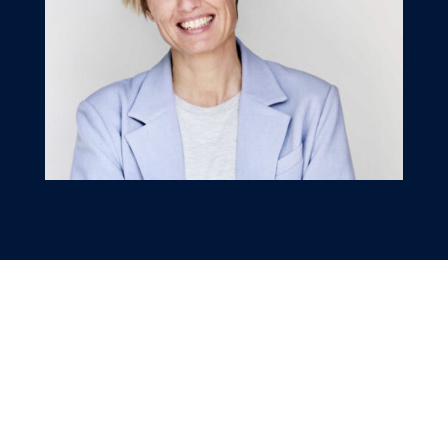
Vil du i gang?
Kontakt os
nu.
E-mail marketing er det vi brænder allermest