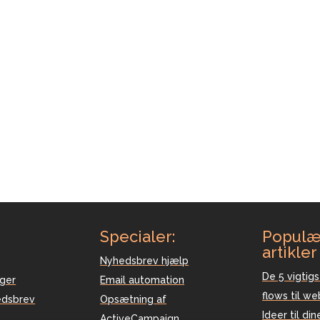
Specialer:
Populæ
artikler
Nyhedsbrev hjælp
De 5 vigtigs
nger
Email automation
flows til w
edsbrev
Opsætning af
Ideer til din
ActiveCampaign