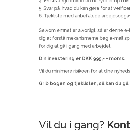
En strategi til hvordan du rydder op i di
Svar på, hvad du kan gøre for at verifice
Tjekliste med anbefalede arbejdsopga
Selvom emnet er alvorligt, så er denne e-b
dig at forstå mekanismerne bag e-mail sp
for dig at gå i gang med arbejdet.
Din investering er DKK 995,- + moms.
Vil du minimere risikoen for at dine nyhe
Grib bogen og tjeklisten, så kan du gå
Vil du i gang?
Kont