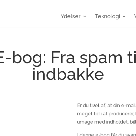
Ydelser
Teknologi
E-bog: Fra spam ti
indbakke
Er du træt af, at din e-ma
meget tid i at producerer,
umage med indholdet, bil
I denne e-bog får du svare