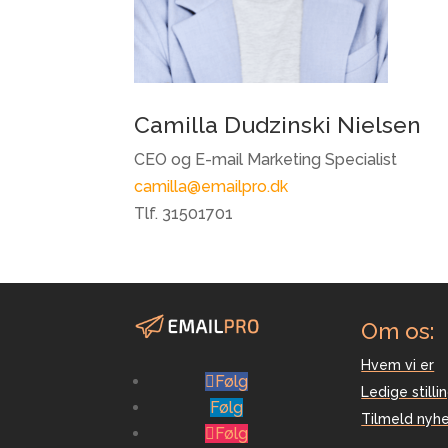
Camilla Dudzinski Nielsen
CEO og E-mail Marketing Specialist
camilla@emailpro.dk
Tlf. 31501701
Om os:
Hvem vi er
Følg
Ledige stilli
Følg
Tilmeld nyh
Følg