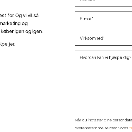
t for. Og vi vil så
 marketing og
 køber igen og igen.
lpe jer.
Når du indtaster dine persondata
overensstemmelse med vores
pr