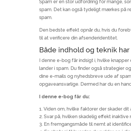
Spam er en stor udfordring for mange, so
spam. Det kan også tydeligt mærkes på resu
spam.
Den bedste effekt opnår du, hvis du forebyg
til at verificere din afsenderidentitet.
Både indhold og teknik har
I denne e-bog får indsigt i, hvilke knapper
lander i spam. Du finder også strategier og
dine e-mails og nyhedsbreve ude af spam
opgaveansvarlige. Dermed har du en handli
I denne e-bog får du:
Viden om, hvilke faktorer der skader di
Svar på, hvilken skadelig effekt inaktiv
En fremgangsmåde til nemt at identific