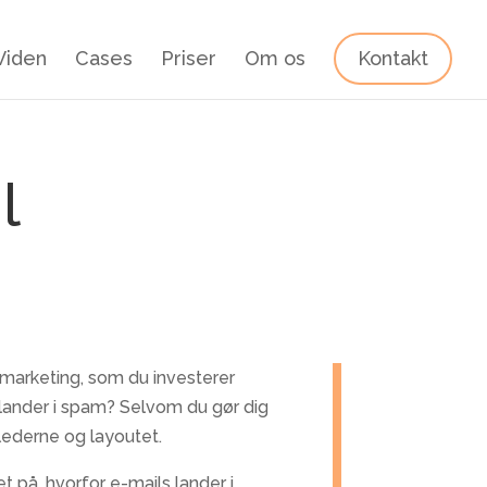
Viden
Cases
Priser
Om os
Kontakt
l
ilmarketing, som du investerer
 lander i spam? Selvom du gør dig
lederne og layoutet.
t på, hvorfor e-mails lander i