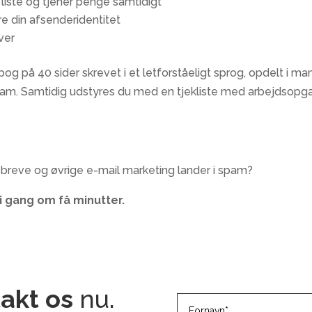
n liste og tjener penge samtidigt
re din afsenderidentitet
ver
og på 40 sider skrevet i et letforståeligt sprog, opdelt i m
am. Samtidig udstyres du med en tjekliste med arbejdsopga
dsbreve og øvrige e-mail marketing lander i spam?
 i gang om få minutter.
akt os
nu.