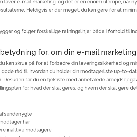
m laver e-mail marketing, og det er en enorm ulempe, når 
ltaterne. Heldigvis er der meget, du kan gøre for at minimer
ger og følger forskellige retningslinjer, både i forhold til in
 betydning for, om din e-mail marketing
 du kan skrue på for at forbedre din leveringssikkerhed og min
 gode råd til, hvordan du holder din modtagerliste up-to-date,
. Desuden får du en tjekliste med anbefalede arbejdsopgav
ngsplan for, hvad der skal gøres, og hvem der skal gøre det
t afsenderrygte
e modtager har
ere inaktive modtagere