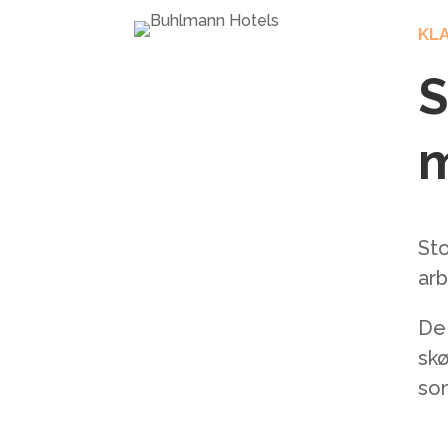
KLA
S
m
Sto
arb
De 
skø
som