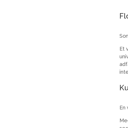
Fl
Som
Et 
uni
adf
int
Ku
En 
Med