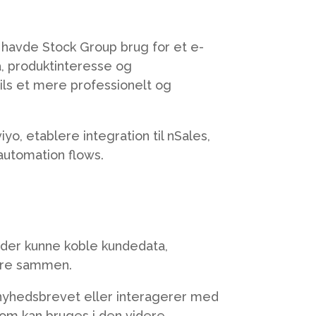
 havde Stock Group brug for et e-
, produktinteresse og
ls et mere professionelt og
o, etablere integration til nSales,
automation flows.
 der kunne koble kundedata,
dre sammen.
g nyhedsbrevet eller interagerer med
som kan bruges i den videre