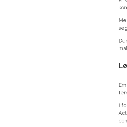
kom
Men
seg
Der
mai
Lø
Ema
tem
I f
Act
com