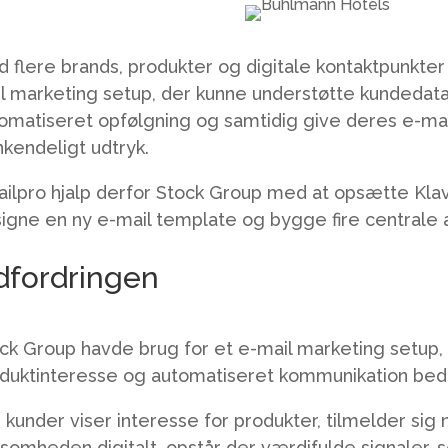
 flere brands, produkter og digitale kontaktpunkter
l marketing setup, der kunne understøtte kundedata
omatiseret opfølgning og samtidig give deres e-mai
kendeligt udtryk.
ilpro hjalp derfor Stock Group med at opsætte Klaviy
igne en ny e-mail template og bygge fire centrale 
dfordringen
ck Group havde brug for et e-mail marketing setup,
duktinteresse og automatiseret kommunikation be
 kunder viser interesse for produkter, tilmelder si
ksomheden digitalt, opstår der værdifulde signaler, 