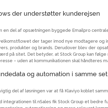
ows der understøtter kunderejsen
 en del af opsætningen byggede Emailpro centrale 
velkomstflowet der tager imod nye modtagere og in
vers, produkter og brands. Derudover blev der opsa
ærd på sitet. Det betyder, at Stock Group kan følg
eresse – uden at kommunikationen skal håndteres m
ndedata og automation i samme se
vigtig del af løsningen var at få Klaviyo koblet s
 integrationen til nSales fik Stock Group et bedre 