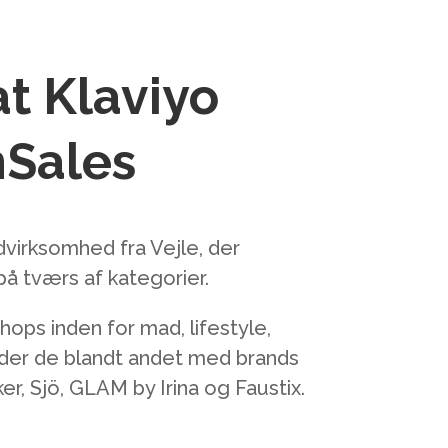
at Klaviyo
nSales
virksomhed fra Vejle, der
å tværs af kategorier.
ops inden for mad, lifestyle,
ejder de blandt andet med brands
, Sjö, GLAM by Irina og Faustix.