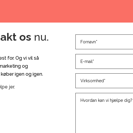
akt os
nu.
t for. Og vi vil så
 marketing og
 køber igen og igen.
lpe jer.