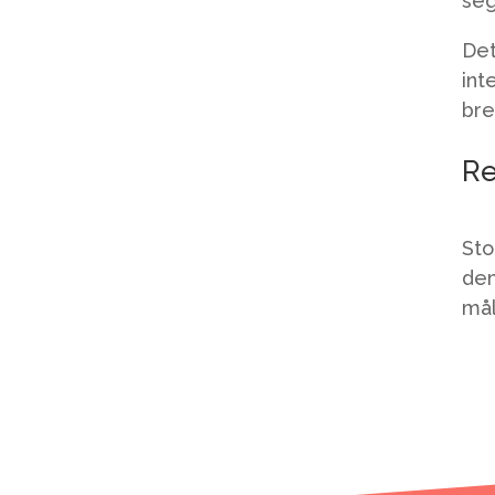
seg
Det
int
bre
Re
Sto
dem
mål