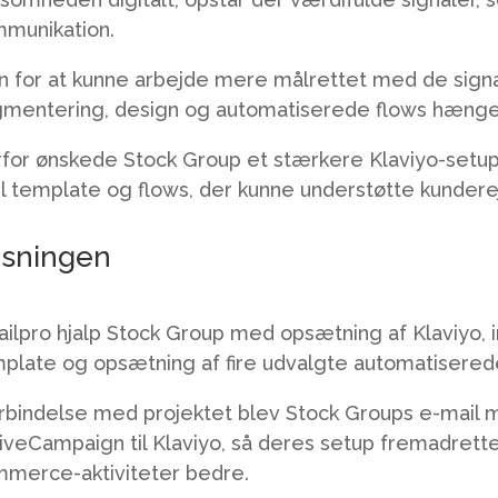
munikation.
 for at kunne arbejde mere målrettet med de signal
mentering, design og automatiserede flows hæng
for ønskede Stock Group et stærkere Klaviyo-setup m
l template og flows, der kunne understøtte kundere
sningen
ilpro hjalp Stock Group med opsætning af Klaviyo, in
plate og opsætning af fire udvalgte automatisered
orbindelse med projektet blev Stock Groups e-mail m
iveCampaign til Klaviyo, så deres setup fremadrett
merce-aktiviteter bedre.