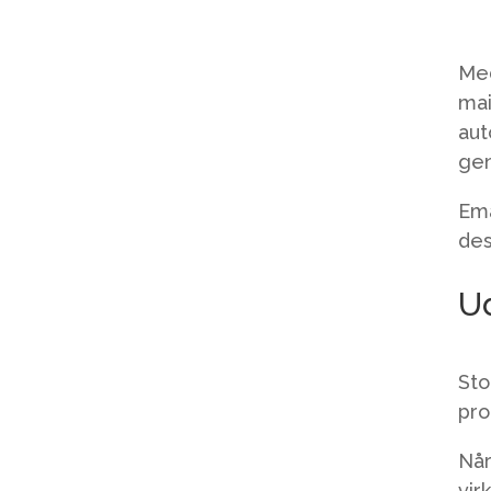
Med
mai
aut
gen
Ema
des
U
Sto
pro
Når
vir