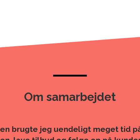
Om samarbejdet
iden brugte jeg uendeligt meget tid p
en, lave tilbud og følge op på kunde