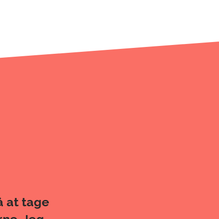
å at tage
rne. Jeg