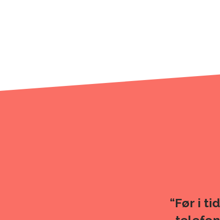
“Før i t
telefon