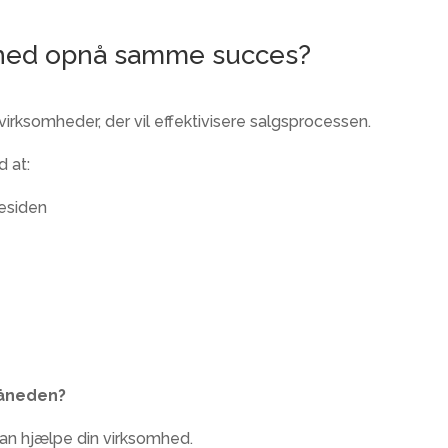
mhed opnå samme succes?
rksomheder, der vil effektivisere salgsprocessen.
 at:
esiden
 måneden?
 kan hjælpe din virksomhed.