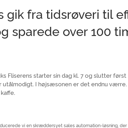
gik fra tidsrøveri til ef
og sparede over 100 t
s Fliserens starter sin dag kl. 7 og slutter først 
r utålmodigt. I højsæsonen er det endnu værre. 
kaffe.​
cerede vi en skræddersyet sales automation-løsning, der