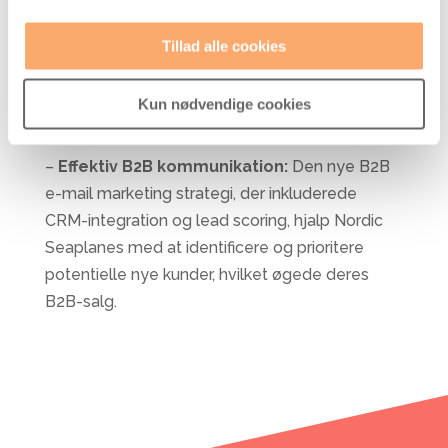
–
Forbedring i konverteringsrater:
De
Tillad alle cookies
automatiserede e-mailflows bidrog til en
stigning i konverteringsraterne, hvilket direkte
Kun nødvendige cookies
påvirkede salget af flybilletter.
–
Effektiv B2B kommunikation:
Den nye B2B
e-mail marketing strategi, der inkluderede
CRM-integration og lead scoring, hjalp Nordic
Seaplanes med at identificere og prioritere
potentielle nye kunder, hvilket øgede deres
B2B-salg.