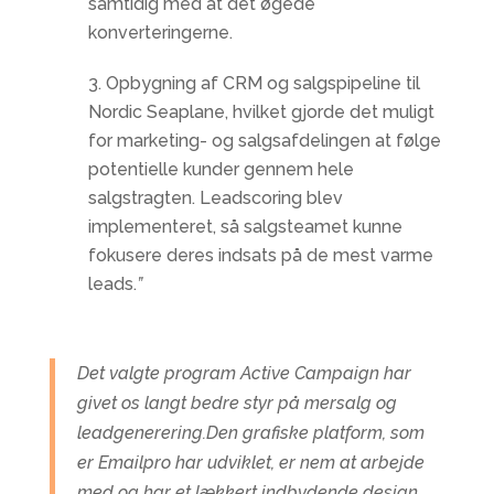
samtidig med at det øgede
konverteringerne.
Opbygning af CRM og salgspipeline til
Nordic Seaplane, hvilket gjorde det muligt
for marketing- og salgsafdelingen at følge
potentielle kunder gennem hele
salgstragten. Leadscoring blev
implementeret, så salgsteamet kunne
fokusere deres indsats på de mest varme
leads.
”
Det valgte program Active Campaign har
givet os langt bedre styr på mersalg og
leadgenerering.
Den grafiske platform, som
er Emailpro har udviklet, er nem at arbejde
med og har et lækkert indbydende design,