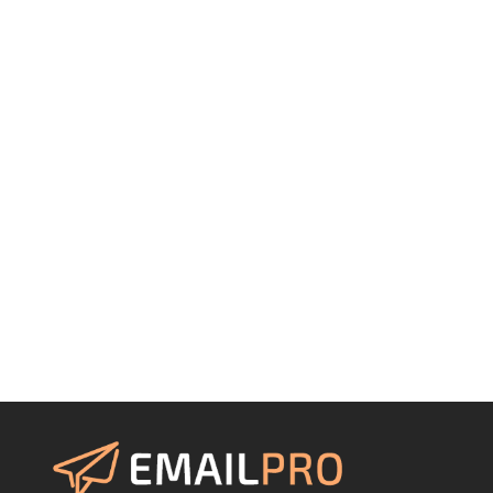
Fornavn*
E-mail*
Virksomhed*
Hvordan kan vi hjælpe dig?
Bliv kontaktet
Når du indtaster dine persondata i skemaet, behandler vi
dine personoplysninger i overensstemmelse med vores
privatlivspolitik
.