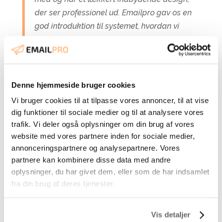
der ser professionel ud. Emailpro gav os en
god introduktion til systemet, hvordan vi
skulle sende mails ud og bruge CRM delen i
praksis.”
udtaler Salgs- og Marketingchef
Peter Elbæk.
Denne hjemmeside bruger cookies
Øget salg og flere kunder
Vi bruger cookies til at tilpasse vores annoncer, til at vise
dig funktioner til sociale medier og til at analysere vores
Efter implementeringen af det nye e-mail
trafik. Vi deler også oplysninger om din brug af vores
marketing setup oplevede Nordic Seaplanes
website med vores partnere inden for sociale medier,
tydelige resultater:
annonceringspartnere og analysepartnere. Vores
partnere kan kombinere disse data med andre
–
Stigning i kundeengagement
: Målrettet
oplysninger, du har givet dem, eller som de har indsamlet
kommunikation og automatiserede e-mail
fra din brug af deres tjenester.
flows førte til en markant stigning i
kundeengagement og interaktion med deres e-
Vis detaljer
mails.