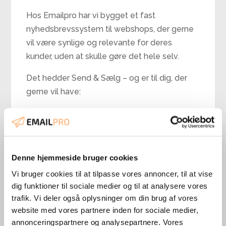
Hos Emailpro har vi bygget et fast
nyhedsbrevssystem til webshops, der gerne
vil være synlige og relevante for deres
kunder, uden at skulle gøre det hele selv.
Det hedder Send & Sælg – og er til dig, der
gerne vil have:
En fast rytme og struktur
Hjælp til indhold og planlægning
Nogen der skriver og sender for dig
Denne hjemmeside bruger cookies
Hvis det lyder som noget, der kunne
Vi bruger cookies til at tilpasse vores annoncer, til at vise
skabe ro og resultater hos dig, kan du
dig funktioner til sociale medier og til at analysere vores
læse mere her:
trafik. Vi deler også oplysninger om din brug af vores
website med vores partnere inden for sociale medier,
Ja tak, send mine nyhedsbreve!
annonceringspartnere og analysepartnere. Vores