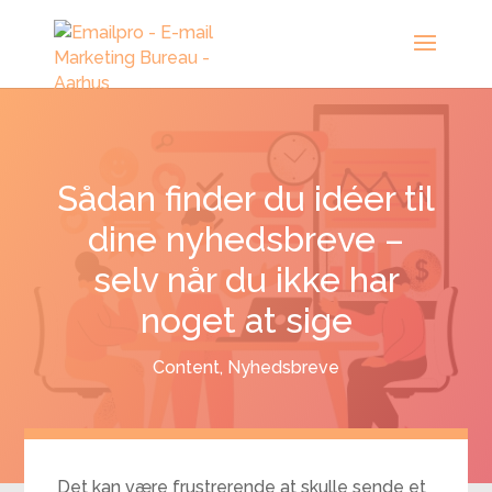
Sådan finder du idéer til
dine nyhedsbreve –
selv når du ikke har
noget at sige
Content
,
Nyhedsbreve
Det kan være frustrerende at skulle sende et