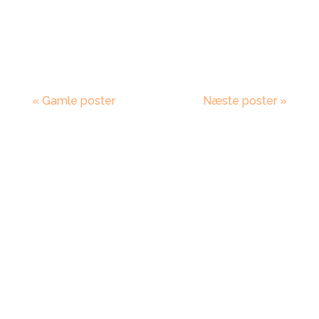
systemer til e-commerce og det er der...
« Gamle poster
Næste poster »
Vil du i gang?
Kontakt os
nu.
E-mail marketing er det vi brænder allermest
for. Og vi vil så gerne hjælpe dig! Vi udvikler