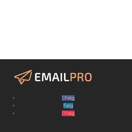
Bliv kontaktet
Når du indtaster dine persondata i skemaet, behandler vi
dine personoplysninger i overensstemmelse med vores
privatlivspolitik
.
Følg
Følg
Følg